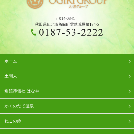
〒014-0341
秋田県仙北市角館町雲然荒屋敷184-5
ホーム
土間人
角館葬儀社 はなや
かくのだて温泉
ねこの鈴