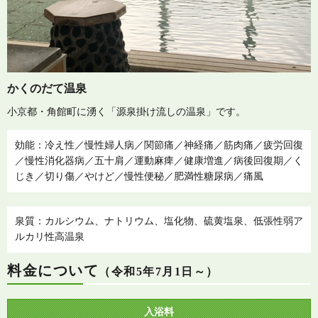
かくのだて温泉
小京都・角館町に湧く「源泉掛け流しの温泉」です。
効能：冷え性／慢性婦人病／関節痛／神経痛／筋肉痛／疲労回復
／
慢性消化器病／五十肩／運動麻痺／健康増進／病後回復期／く
じき／
切り傷／やけど／慢性便秘／肥満性糖尿病／痛風
泉質：カルシウム、ナトリウム、塩化物、硫黄塩泉、
低張性弱ア
ルカリ性高温泉
料金について
（令和5年7月1日～）
入浴料